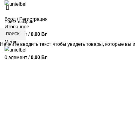
Вход / Регистрация
Избранное
ПОИСК
0
элемент
/
0,00
Br
Меню
Начните вводить текст, чтобы увидеть товары, которые вы 
0
элемент
/
0,00
Br
Нажмите, чтобы увеличить