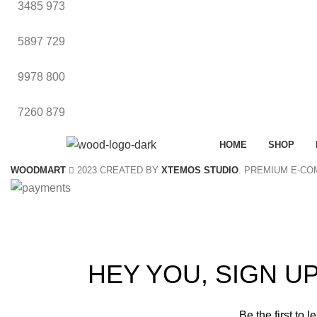
3485
973
5897
729
9978
800
7260
879
HOME
SHOP
WOODMART
2023 CREATED BY
XTEMOS STUDIO
. PREMIUM E-C
S
HEY YOU, SIGN 
Be the first to 