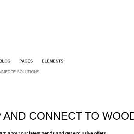
BLOG
PAGES
ELEMENTS
OMMERCE SOLUTIONS.
ummer 25% discount on all last year's products home dec
UP AND CONNECT TO WOO
learn about our latest trends and get exclusive offers