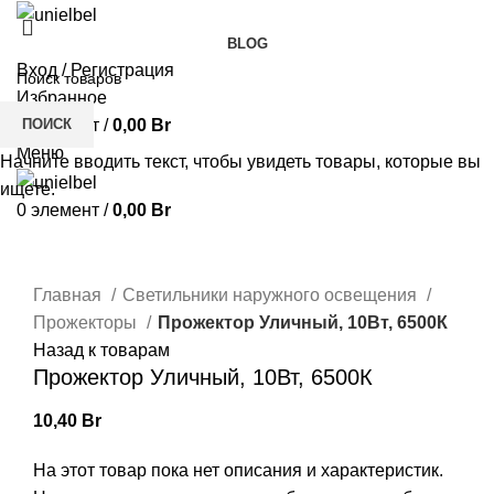
BLOG
Вход / Регистрация
Избранное
ПОИСК
0
элемент
/
0,00
Br
Меню
Начните вводить текст, чтобы увидеть товары, которые вы
ищете.
0
элемент
/
0,00
Br
Нажмите, чтобы увеличить
Главная
Светильники наружного освещения
Прожекторы
Прожектор Уличный, 10Вт, 6500К
Назад к товарам
Прожектор Уличный, 10Вт, 6500К
10,40
Br
На этот товар пока нет описания и характеристик.