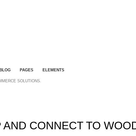
BLOG
PAGES
ELEMENTS
OMMERCE SOLUTIONS.
ummer 25% discount on all last year's products home dec
UP AND CONNECT TO WOO