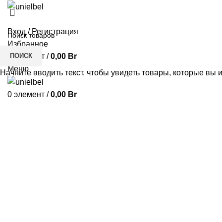
Вход / Регистрация
Избранное
ПОИСК
0
элемент
/
0,00
Br
Меню
Начните вводить текст, чтобы увидеть товары, которые вы 
0
элемент
/
0,00
Br
Нажмите, чтобы увеличить