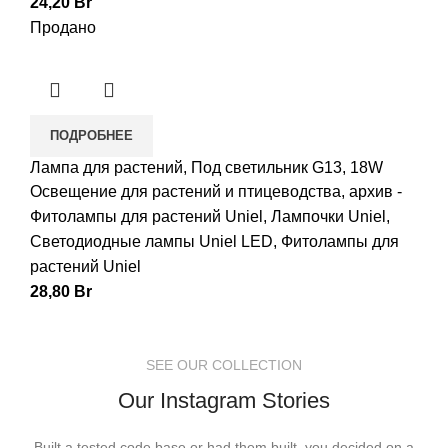
24,20
Br
Продано
ПОДРОБНЕЕ
Лампа для растений, Под светильник G13, 18W
Освещение для растений и птицеводства
,
архив -
Фитолампы для растений Uniel
,
Лампочки Uniel
,
Светодиодные лампы Uniel LED
,
Фитолампы для
растений Uniel
28,80
Br
SEE OUR COLLECTION
Our Instagram Stories
Built a tested code base or had them built, you decided on a