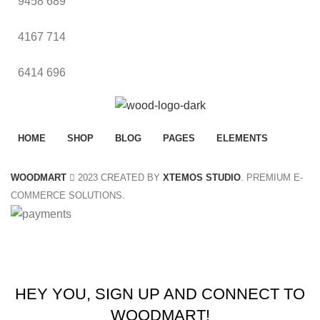
9458
689
4167
714
6414
696
HOME
SHOP
BLOG
PAGES
ELEMENTS
WOODMART
2023 CREATED BY
XTEMOS STUDIO
. PREMIUM E-
COMMERCE SOLUTIONS.
Summer 25% discount on all last year's products home d
HEY YOU, SIGN UP AND CONNECT TO
WOODMART!