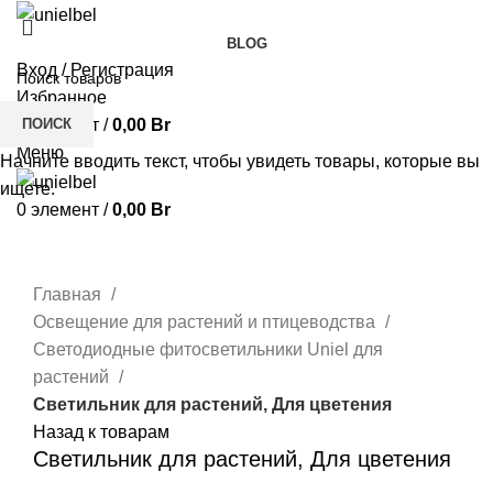
BLOG
Вход / Регистрация
Избранное
ПОИСК
0
элемент
/
0,00
Br
Меню
Начните вводить текст, чтобы увидеть товары, которые вы
ищете.
0
элемент
/
0,00
Br
Нажмите, чтобы увеличить
Главная
Освещение для растений и птицеводства
Светодиодные фитосветильники Uniel для
растений
Светильник для растений, Для цветения
Назад к товарам
Светильник для растений, Для цветения