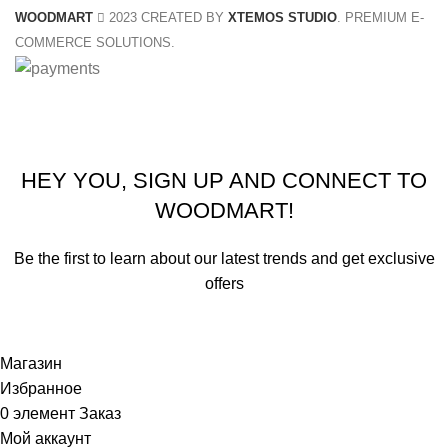
WOODMART
2023 CREATED BY
XTEMOS STUDIO
. PREMIUM E-
COMMERCE SOLUTIONS.
Summer 25% discount on all last year's products home d
HEY YOU, SIGN UP AND CONNECT TO
WOODMART!
Be the first to learn about our latest trends and get exclusive
offers
Will be used in accordance with our
Privacy Policy
Магазин
Избранное
0
элемент
Заказ
Мой аккаунт