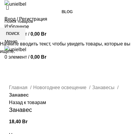
BLOG
Вход / Регистрация
Избранное
ПОИСК
0
элемент
/
0,00
Br
Меню
Начните вводить текст, чтобы увидеть товары, которые вы
ищете.
0
элемент
/
0,00
Br
Нажмите, чтобы увеличить
Главная
Новогоднее освещение
Занавесы
Занавес
Назад к товарам
Занавес
18,40
Br