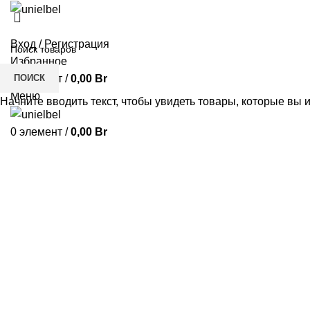
Вход / Регистрация
Избранное
ПОИСК
0
элемент
/
0,00
Br
Меню
Начните вводить текст, чтобы увидеть товары, которые вы 
0
элемент
/
0,00
Br
Нажмите, чтобы увеличить