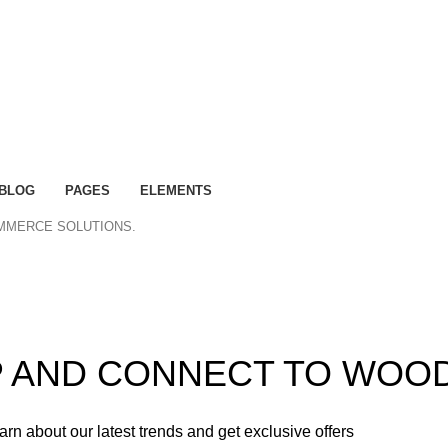
BLOG
PAGES
ELEMENTS
OMMERCE SOLUTIONS.
ummer 25% discount on all last year's products home dec
UP AND CONNECT TO WOO
learn about our latest trends and get exclusive offers