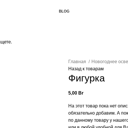
BLOG
ищете.
Главная
Новогоднее осв
Назад к товарам
Фигурка
5,00
Br
На этот товар пока нет опи
обязательно добавим. А по
по данному товару у нашег
или в любой удобной для Ва