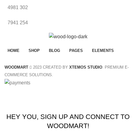
4981
302
7941
254
HOME
SHOP
BLOG
PAGES
ELEMENTS
WOODMART
2023 CREATED BY
XTEMOS STUDIO
. PREMIUM E-
COMMERCE SOLUTIONS.
Summer 25% discount on all last year's products home d
HEY YOU, SIGN UP AND CONNECT TO
WOODMART!