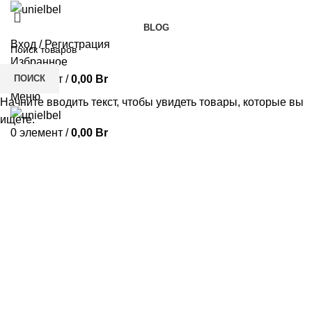
BLOG
Вход / Регистрация
Избранное
ПОИСК
0
элемент
/
0,00
Br
Меню
Начните вводить текст, чтобы увидеть товары, которые вы
ищете.
0
элемент
/
0,00
Br
Нажмите, чтобы увеличить