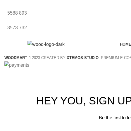
5588
893
3573
732
HOM
WOODMART
2023 CREATED BY
XTEMOS STUDIO
. PREMIUM E-C
S
HEY YOU, SIGN 
Be the first to 
Will be 