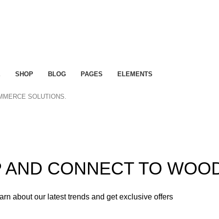
E
SHOP
BLOG
PAGES
ELEMENTS
OMMERCE SOLUTIONS.
ummer 25% discount on all last year's products home dec
UP AND CONNECT TO WOO
learn about our latest trends and get exclusive offers
used in accordance with our
Privacy Policy