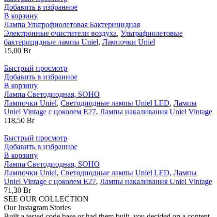
Добавить в избранное
В корзину
Лампа Ультрофиолетовая Бактерицидная
Электронные очистители воздуха
,
Ультрафиолетовые
бактерицидные лампы Uniel
,
Лампочки Uniel
15,00
Br
Быстрый просмотр
Добавить в избранное
В корзину
Лампа Светодиодная, SOHO
Лампочки Uniel
,
Светодиодные лампы Uniel LED
,
Лампы
Uniel Vintage с цоколем Е27
,
Лампы накаливания Uniel Vintage
118,50
Br
Быстрый просмотр
Добавить в избранное
В корзину
Лампа Светодиодная, SOHO
Лампочки Uniel
,
Светодиодные лампы Uniel LED
,
Лампы
Uniel Vintage с цоколем Е27
,
Лампы накаливания Uniel Vintage
71,30
Br
SEE OUR COLLECTION
Our Instagram Stories
Built a tested code base or had them built, you decided on a content.