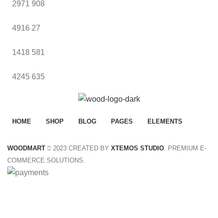
2971
908
4916
27
1418
581
4245
635
HOME
SHOP
BLOG
PAGES
ELEMENTS
WOODMART
2023 CREATED BY
XTEMOS STUDIO
. PREMIUM E-
COMMERCE SOLUTIONS.
Summer 25% discount on all last year's products home d