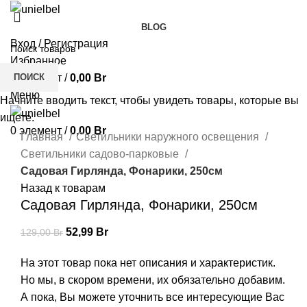
BLOG
Вход / Регистрация
-59%;процент скидки
Избранное
ПОИСК
0
элемент
/
0,00
Br
Меню
Начните вводить текст, чтобы увидеть товары, которые вы
ищете.
Нажмите, чтобы увеличить
0
элемент
/
0,00
Br
Главная
Светильники наружного освещения
Светильники садово-парковые
Садовая Гирлянда, Фонарики, 250см
Назад к товарам
Садовая Гирлянда, Фонарики, 250см
52,99
Br
129,00
Br
На этот товар пока нет описания и характеристик.
Но мы, в скором времени, их обязательно добавим.
А пока, Вы можете уточнить все интересующие Вас