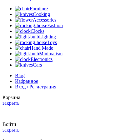
Furniture
Cooking
Accessories
Fashion
Clocks
Lighting
Toys
Hand Made
Minimalism
Electronics
Cars
Blog
Избранное
Вход / Регистрация
Корзина
закрыть
Summer 25% discount on all last year's products home decor
Войти
закрыть