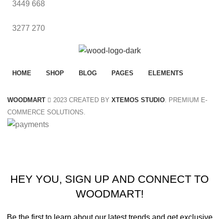
3449
668
3277
270
HOME
SHOP
BLOG
PAGES
ELEMENTS
WOODMART
2023 CREATED BY
XTEMOS STUDIO
. PREMIUM E-
COMMERCE SOLUTIONS.
Summer 25% discount on all last year's products home d
HEY YOU, SIGN UP AND CONNECT TO
WOODMART!
Be the first to learn about our latest trends and get exclusive