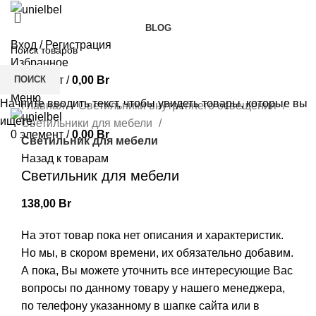
BLOG
Вход / Регистрация
Избранное
ПОИСК
0
элемент
/
0,00
Br
Нажмите, чтобы увеличить
Меню
Начните вводить текст, чтобы увидеть товары, которые вы
Главная
Светильники внутреннего освещения
ищете.
Светильники для мебели
0
элемент
/
0,00
Br
Светильник для мебели
Назад к товарам
Светильник для мебели
138,00
Br
На этот товар пока нет описания и характеристик.
Но мы, в скором времени, их обязательно добавим.
А пока, Вы можете уточнить все интересующие Вас
вопросы по данному товару у нашего менеджера,
по телефону указанному в шапке сайта или в