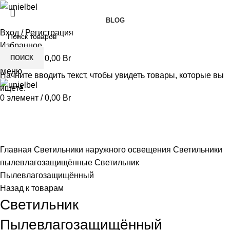
BLOG
Вход / Регистрация
Избранное
ПОИСК
0
элемент
/
0,00
Br
Меню
Начните вводить текст, чтобы увидеть товары, которые вы
ищете.
0
элемент
/
0,00
Br
Нажмите, чтобы увеличить
Главная
Светильники наружного освещения
Светильники
пылевлагозащищённые
Светильник
Пылевлагозащищённый
Назад к товарам
Светильник
Пылевлагозащищённый