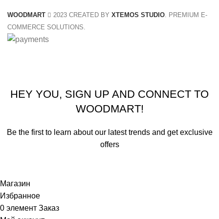
WOODMART
2023 CREATED BY
XTEMOS STUDIO
. PREMIUM E-
COMMERCE SOLUTIONS.
Summer 25% discount on all last year's products home d
HEY YOU, SIGN UP AND CONNECT TO
WOODMART!
Be the first to learn about our latest trends and get exclusive
offers
Will be used in accordance with our
Privacy Policy
Магазин
Избранное
0
элемент
Заказ