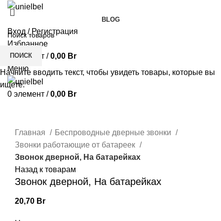
BLOG
Вход / Регистрация
Избранное
ПОИСК
0
элемент
/
0,00
Br
Меню
Начните вводить текст, чтобы увидеть товары, которые вы
ищете.
0
элемент
/
0,00
Br
Нажмите, чтобы увеличить
Главная
Беспроводные дверные звонки
Звонки работающие от батареек
Звонок дверной, На батарейках
Назад к товарам
Звонок дверной, На батарейках
20,70
Br