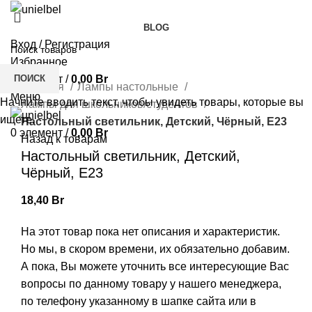
BLOG
Вход / Регистрация
Избранное
Нажмите, чтобы увеличить
ПОИСК
0
элемент
/
0,00
Br
Главная
Лампы настольные
Меню
Начните вводить текст, чтобы увидеть товары, которые вы
Лампы для школьников/студентов
ищете.
Настольный светильник, Детский, Чёрный, E23
0
элемент
/
0,00
Br
Назад к товарам
Настольный светильник, Детский,
Чёрный, E23
18,40
Br
На этот товар пока нет описания и характеристик.
Но мы, в скором времени, их обязательно добавим.
А пока, Вы можете уточнить все интересующие Вас
вопросы по данному товару у нашего менеджера,
по телефону указанному в шапке сайта или в