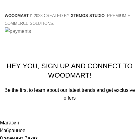
WOODMART
2023 CREATED BY
XTEMOS STUDIO
. PREMIUM E-
COMMERCE SOLUTIONS.
Summer 25% discount on all last year's products home d
HEY YOU, SIGN UP AND CONNECT TO
WOODMART!
Be the first to learn about our latest trends and get exclusive
offers
Will be used in accordance with our
Privacy Policy
Магазин
Избранное
0
элемент
Заказ