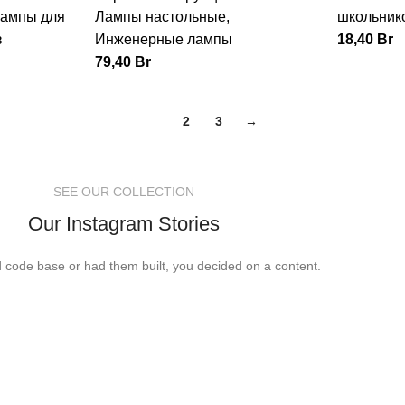
ампы для
Лампы настольные
,
школьник
в
Инженерные лампы
18,40
Br
79,40
Br
1
2
3
→
SEE OUR COLLECTION
Our Instagram Stories
ed code base or had them built, you decided on a content.