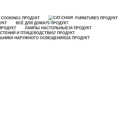
COOKING
1 ПРОДУКТ
FURNITURE
5 ПРОДУКТ
УКТ
ВСЁ ДЛЯ ДОМА
75 ПРОДУКТ
ПРОДУКТ
ЛАМПЫ НАСТОЛЬНЫЕ
34 ПРОДУКТ
СТЕНИЙ И ПТИЦЕВОДСТВА
57 ПРОДУКТ
ЛЬНИКИ НАРУЖНОГО ОСВЕЩЕНИЯ
116 ПРОДУКТ