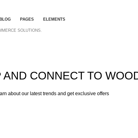
BLOG
PAGES
ELEMENTS
OMMERCE SOLUTIONS.
ummer 25% discount on all last year's products home dec
UP AND CONNECT TO WOO
learn about our latest trends and get exclusive offers
used in accordance with our
Privacy Policy