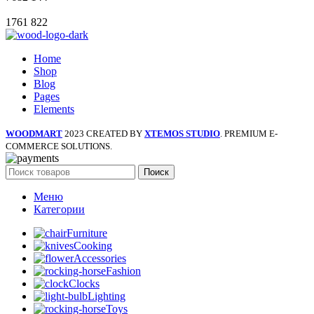
1761
822
Home
Shop
Blog
Pages
Elements
WOODMART
2023 CREATED BY
XTEMOS STUDIO
. PREMIUM E-
COMMERCE SOLUTIONS.
Поиск
Меню
Категории
Furniture
Cooking
Accessories
Fashion
Clocks
Lighting
Toys