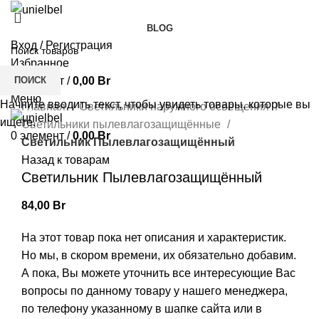
BLOG
Вход / Регистрация
Избранное
ПОИСК
0
элемент
/
0,00
Br
Нажмите, чтобы увеличить
Меню
Начните вводить текст, чтобы увидеть товары, которые вы
Главная
Светильники наружного освещения
ищете.
Светильники пылевлагозащищённые
0
элемент
/
0,00
Br
Светильник Пылевлагозащищённый
Назад к товарам
Светильник Пылевлагозащищённый
84,00
Br
На этот товар пока нет описания и характеристик.
Но мы, в скором времени, их обязательно добавим.
А пока, Вы можете уточнить все интересующие Вас
вопросы по данному товару у нашего менеджера,
по телефону указанному в шапке сайта или в