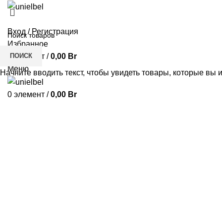
Вход / Регистрация
Избранное
ПОИСК
0
элемент
/
0,00
Br
Меню
Начните вводить текст, чтобы увидеть товары, которые вы 
0
элемент
/
0,00
Br
Hot
Нажмите, чтобы увеличить