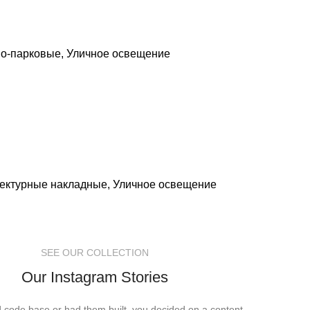
во-парковые
,
Уличное освещение
тектурные накладные
,
Уличное освещение
SEE OUR COLLECTION
Our Instagram Stories
ed code base or had them built, you decided on a content.