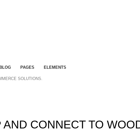
BLOG
PAGES
ELEMENTS
OMMERCE SOLUTIONS.
ummer 25% discount on all last year's products home dec
UP AND CONNECT TO WOO