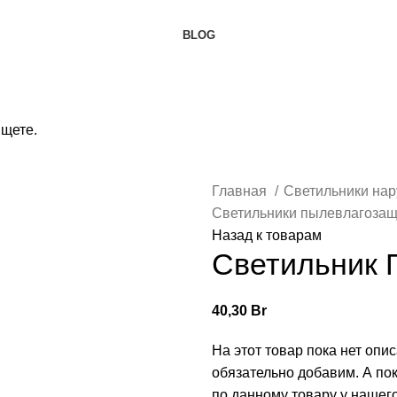
BLOG
ищете.
Главная
Светильники на
Светильники пылевлагоз
Назад к товарам
Светильник
40,30
Br
На этот товар пока нет опи
обязательно добавим. А по
по данному товару у нашег