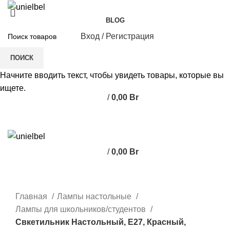
BLOG
Вход / Регистрация
ПОИСК
Начните вводить текст, чтобы увидеть товары, которые вы
ищете.
/
0,00
Br
0
элемент
/
0,00
Br
0
элемент
Нажмите, чтобы увеличить
Главная
Лампы настольные
Лампы для школьников/студентов
Свкетильник Настольный, E27, Красный,