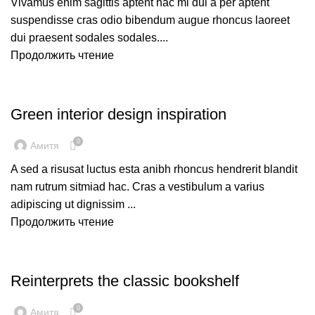
Vivamus enim sagittis aptent hac mi dui a per aptent
suspendisse cras odio bibendum augue rhoncus laoreet
dui praesent sodales sodales....
Продолжить чтение
INSPIRATION
Green interior design inspiration
0
Амитя
A sed a risusat luctus esta anibh rhoncus hendrerit blandit
nam rutrum sitmiad hac. Cras a vestibulum a varius
adipiscing ut dignissim ...
Продолжить чтение
DESIGN TRENDS
Reinterprets the classic bookshelf
0
Амитя