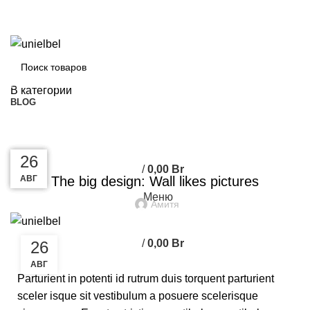
+375(29) 115-17-69
+375(29) 115-17-69
Просмотр категорий
В категории
BLOG
ПОИСК
Blog
DESIGN TRENDS
27
27
27
26
/
0,00
Br
АВГ
АВГ
АВГ
АВГ
The big design: Wall likes pictures
Меню
Амитя
/
0,00
Br
26
АВГ
Parturient in potenti id rutrum duis torquent parturient
sceler isque sit vestibulum a posuere scelerisque