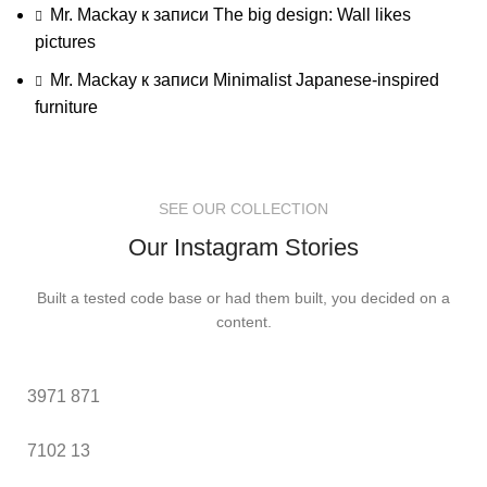
Mr. Mackay
к записи
The big design: Wall likes
pictures
Mr. Mackay
к записи
Minimalist Japanese-inspired
furniture
SEE OUR COLLECTION
Our Instagram Stories
Built a tested code base or had them built, you decided on a
content.
3971
871
7102
13