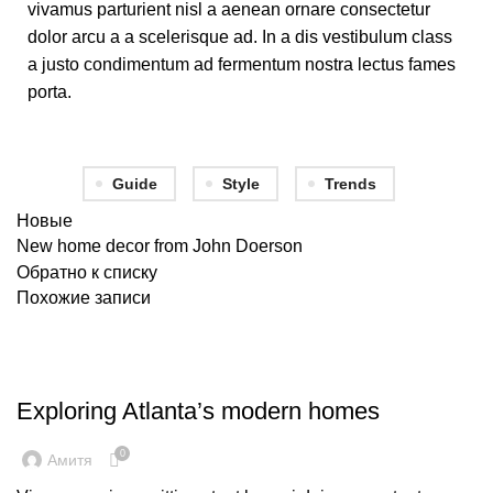
vivamus parturient nisl a aenean ornare consectetur
dolor arcu a a scelerisque ad. In a dis vestibulum class
a justo condimentum ad fermentum nostra lectus fames
porta.
Guide
Style
Trends
Новые
New home decor from John Doerson
Обратно к списку
Похожие записи
DECORATION
Exploring Atlanta’s modern homes
0
Амитя