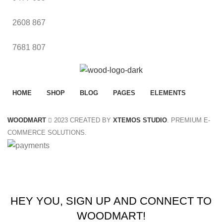
2608
867
7681
807
HOME
SHOP
BLOG
PAGES
ELEMENTS
WOODMART
2023 CREATED BY
XTEMOS STUDIO
. PREMIUM E-
COMMERCE SOLUTIONS.
Summer 25% discount on all last year's products home d
HEY YOU, SIGN UP AND CONNECT TO
WOODMART!