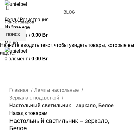
BLOG
Вход / Регистрация
Избранное
ПОИСК
0
элемент
/
0,00
Br
Меню
Начните вводить текст, чтобы увидеть товары, которые вы
ищете.
0
элемент
/
0,00
Br
Нажмите, чтобы увеличить
Главная
Лампы настольные
Зеркала с подсветкой
Настольный светильник – зеркало, Белое
Назад к товарам
Настольный светильник – зеркало,
Белое